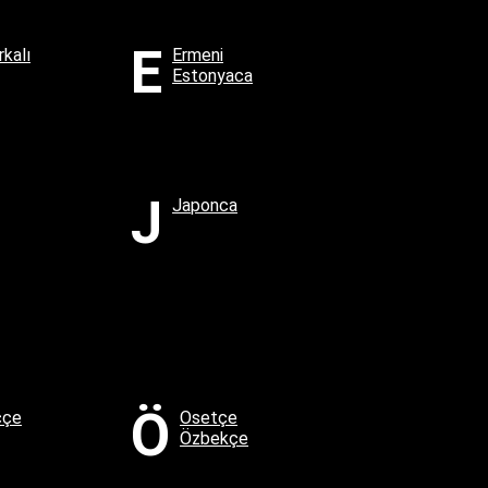
E
kalı
Ermeni
Estonyaca
J
Japonca
Ö
ççe
Osetçe
Özbekçe