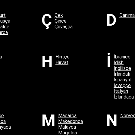
Ç
D
urt
Çek
Danimar
rusça
Çince
alce
Çuvaşça
arca
H
İ
ü
Hintçe
İbranice
Hırvat
Idish
İngilizce
İrlandalı
İspanyol
İsveççe
İtalyan
İzlandaca
M
N
ce
Macarca
Norve
nca
Makedonca
nyaca
Malayca
Moğolca