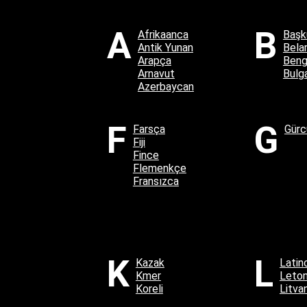
A
B
Afrikaanca
Başk
Antik Yunan
Bela
Arapça
Beng
Arnavut
Bulg
Azerbaycan
F
G
Farsça
Gürc
Fiji
Fince
Flemenkçe
Fransızca
K
L
Kazak
Latin
Kmer
Leto
Koreli
Litva