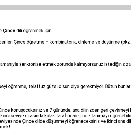
le
Çince
dili öğrenmek için:
rileri Çince öğretme – kombinatorik, dinleme ve düşünme (bkz
amanıyla senkronize etmek zorunda kalmıyorsunuz istediğiniz zam
beyi öğrenme, telaffuz güzel olsun diye gerekmiyor. Bütün bunla
Çince konuşacaksınız ve 7 gününde, ana dilinizden geri çevirmeyi
ikinci seviye sırasında kulak tarafından Çince tanımayı öğrenebilir
 3 seviyesinde Çince dilde düşünmeyi öğreneceksiniz ve ikinci ana d
tmek!