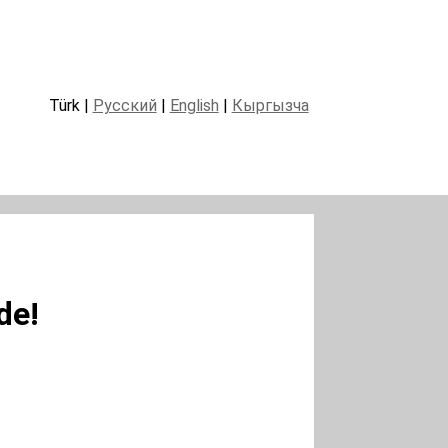
Türk |
Русский
|
English
|
Кыргызча
de!