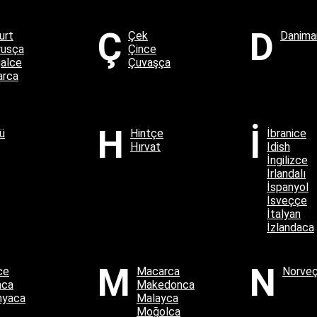
Ç
D
urt
Çek
Danimar
rusça
Çince
alce
Çuvaşça
arca
H
İ
ü
Hintçe
İbranice
Hırvat
Idish
İngilizce
İrlandalı
İspanyol
İsveççe
İtalyan
İzlandaca
M
N
ce
Macarca
Norve
nca
Makedonca
nyaca
Malayca
Moğolca