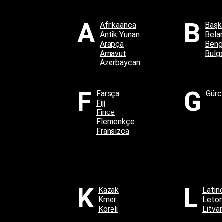
A
B
Afrikaanca
Başk
Antik Yunan
Bela
Arapça
Beng
Arnavut
Bulg
Azerbaycan
F
G
Farsça
Gürc
Fiji
Fince
Flemenkçe
Fransızca
K
L
Kazak
Latin
Kmer
Leto
Koreli
Litva