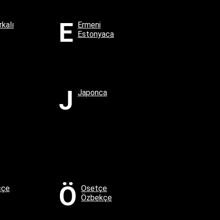
E
kalı
Ermeni
Estonyaca
J
Japonca
Ö
ççe
Osetçe
Özbekçe