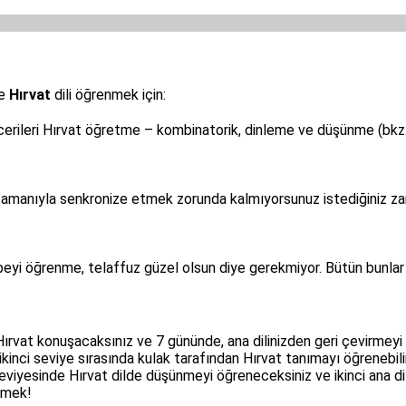
le
Hırvat
dili öğrenmek için:
rileri Hırvat öğretme – kombinatorik, dinleme ve düşünme (bkz
amanıyla senkronize etmek zorunda kalmıyorsunuz istediğiniz zam
beyi öğrenme, telaffuz güzel olsun diye gerekmiyor. Bütün bunla
Hırvat konuşacaksınız ve 7 gününde, ana dilinizden geri çevirmey
ikinci seviye sırasında kulak tarafından Hırvat tanımayı öğrenebilir
3 seviyesinde Hırvat dilde düşünmeyi öğreneceksiniz ve ikinci ana d
tmek!