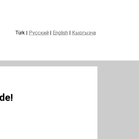
Türk |
Русский
|
English
|
Кыргызча
de!